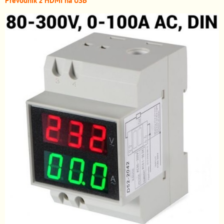
Převodník z HDMI n
a USB