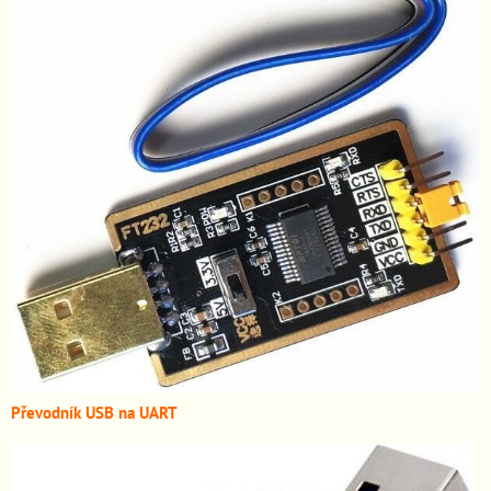
Převodník USB na UART