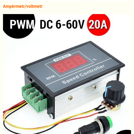
A
mpérmetr/voltmetr