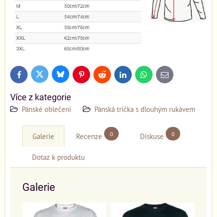
Bluesky
Twitter
Facebook
Pinterest
Reddit
LinkedIn
WhatsApp
E-
mail
Více z kategorie
Pánské oblečení
Pánská trička s dlouhým rukávem
0
0
Galerie
Recenze
Diskuse
Dotaz k produktu
Galerie