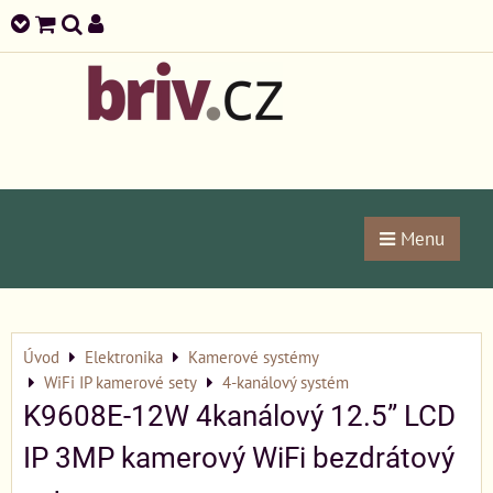
Menu
Úvod
Elektronika
Kamerové systémy
WiFi IP kamerové sety
4-kanálový systém
K9608E-12W 4kanálový 12.5” LCD
IP 3MP kamerový WiFi bezdrátový