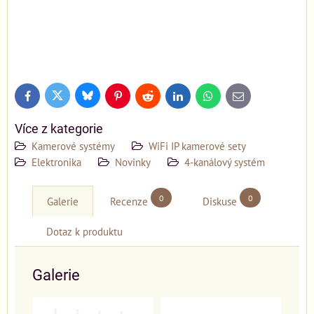
Bluesky
Twitter
Facebook
Pinterest
Reddit
LinkedIn
WhatsApp
E-
mail
Více z kategorie
Kamerové systémy
WiFi IP kamerové sety
Elektronika
Novinky
4-kanálový systém
0
0
Galerie
Recenze
Diskuse
Dotaz k produktu
Galerie