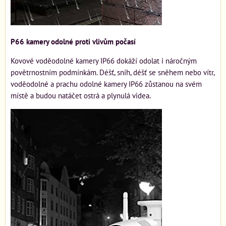
P66 kamery odolné proti vlivům počasí
Kovové voděodolné kamery IP66 dokáží odolat i náročným
povětrnostním podmínkám. Déšť, sníh, déšť se sněhem nebo vítr,
voděodolné a prachu odolné kamery IP66 zůstanou na svém
místě a budou natáčet ostrá a plynulá videa.