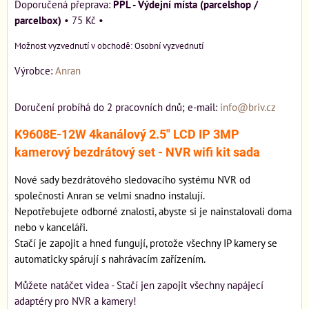
PPL - Výdejní místa (parcelshop /
parcelbox)
•
75 Kč
•
Osobní vyzvednutí
Výrobce:
Anran
Doručení probíhá do 2 pracovních dnů; e-mail:
info@briv.cz
K9608E-12W 4kanálový 2.5" LCD IP 3MP
kamerový bezdrátový set - NVR wifi kit sada
Nové sady bezdrátového sledovacího systému NVR od
společnosti Anran se velmi snadno instalují.
Nepotřebujete odborné znalosti, abyste si je nainstalovali doma
nebo v kanceláři.
Stačí je zapojit a hned fungují, protože všechny IP kamery se
automaticky spárují s nahrávacím zařízením.
Můžete natáčet videa - Stačí jen zapojit všechny napájecí
adaptéry pro NVR a kamery!