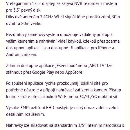
V elegantním 12.5" displeji se skrývá NVR rekordér s místem
pro 3,5" pevný disk.
Díky dvě anténám 2,4GHz Wi-Fi signál lépe proniká zdmi, 30m
uvnitř a 80m venku.
Bezdrátový kamerový systém umožňuje vzdálený přístup k
vašim kamerám a nahrávání videí kdykoli, kdekoli přes zdarma
dostupnou aplikaci. Jsou dostupné tři aplikace pro iPhone a
Android zařízení.
Zdarma dostupné aplikace „Eseecloud" nebo „ARCCTV" lze
stáhnout přes Google Play nebo AppStore.
Po spuštění aplikace rychle prozkoumají lokální sítě pro
potřebné nástroje a připojí nahrávací zařízení a kamery. Přístup
k nim získáte přes jakoukoli Wi-Fi nebo 3G/4G/5G mobilní síť.
Vysoké 3MP rozlišení FHD poskytuje ostrý obraz videí s velmi
detailním rozlišením.
Nahrávky lze skladovat na standardním 3/5" interním harddisku s