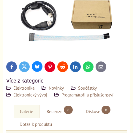
Bluesky
Twitter
Facebook
Pinterest
Reddit
LinkedIn
WhatsApp
E-
mail
Více z kategorie
Elektronika
Novinky
Součástky
Elektronický vývoj
Programátoři a příslušenství
0
0
Galerie
Recenze
Diskuse
Dotaz k produktu