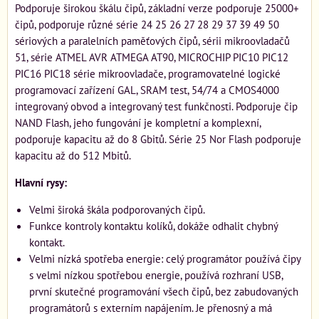
Podporuje širokou škálu čipů, základní verze podporuje 25000+
čipů, podporuje různé série 24 25 26 27 28 29 37 39 49 50
sériových a paralelních paměťových čipů, sérii mikroovladačů
51, série ATMEL AVR ATMEGA AT90, MICROCHIP PIC10 PIC12
PIC16 PIC18 série mikroovladače, programovatelné logické
programovací zařízení GAL, SRAM test, 54/74 a CMOS4000
integrovaný obvod a integrovaný test funkčnosti. Podporuje čip
NAND Flash, jeho fungování je kompletní a komplexní,
podporuje kapacitu až do 8 Gbitů. Série 25 Nor Flash podporuje
kapacitu až do 512 Mbitů.
Hlavní rysy:
Velmi široká škála podporovaných čipů.
Funkce kontroly kontaktu kolíků, dokáže odhalit chybný
kontakt.
Velmi nízká spotřeba energie: celý programátor používá čipy
s velmi nízkou spotřebou energie, používá rozhraní USB,
první skutečné programování všech čipů, bez zabudovaných
programátorů s externím napájením. Je přenosný a má