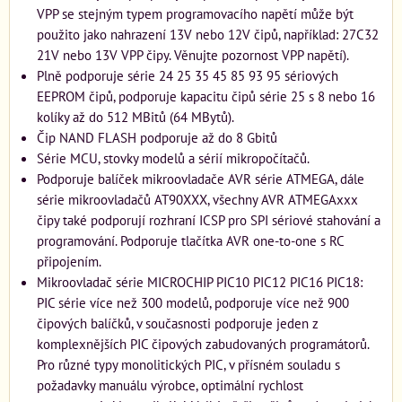
VPP se stejným typem programovacího napětí může být
použito jako nahrazení 13V nebo 12V čipů, například: 27C32
21V nebo 13V VPP čipy. Věnujte pozornost VPP napětí).
Plně podporuje série 24 25 35 45 85 93 95 sériových
EEPROM čipů, podporuje kapacitu čipů série 25 s 8 nebo 16
kolíky až do 512 MBitů (64 MBytů).
Čip NAND FLASH podporuje až do 8 Gbitů
Série MCU, stovky modelů a sérií mikropočítačů.
Podporuje balíček mikroovladače AVR série ATMEGA, dále
série mikroovladačů AT90XXX, všechny AVR ATMEGAxxx
čipy také podporují rozhraní ICSP pro SPI sériové stahování a
programování. Podporuje tlačítka AVR one-to-one s RC
připojením.
Mikroovladač série MICROCHIP PIC10 PIC12 PIC16 PIC18:
PIC série více než 300 modelů, podporuje více než 900
čipových balíčků, v současnosti podporuje jeden z
komplexnějších PIC čipových zabudovaných programátorů.
Pro různé typy monolitických PIC, v přísném souladu s
požadavky manuálu výrobce, optimální rychlost