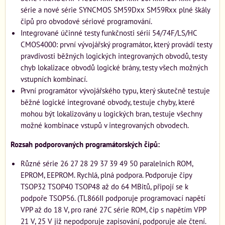
série a nové série SYNCMOS SM59Dxx SM59Rxx plné škály
čipů pro obvodové sériové programování.
Integrované účinné testy funkčnosti sérií 54/74F/LS/HC
CMOS4000: první vývojářský programátor, který provádí testy
pravdivosti běžných logických integrovaných obvodů, testy
chyb lokalizace obvodů logické brány, testy všech možných
vstupních kombinací.
První programátor vývojářského typu, který skutečně testuje
běžné logické integrované obvody, testuje chyby, které
mohou být lokalizovány u logických bran, testuje všechny
možné kombinace vstupů v integrovaných obvodech.
Rozsah podporovaných programátorských čipů:
Různé série 26 27 28 29 37 39 49 50 paralelních ROM,
EPROM, EEPROM. Rychlá, plná podpora. Podporuje čipy
TSOP32 TSOP40 TSOP48 až do 64 MBitů, připojí se k
podpoře TSOP56. (TL866II podporuje programovací napětí
VPP až do 18 V, pro rané 27C série ROM, čip s napětím VPP
21 V, 25 V již nepodporuje zapisování, podporuje ale čtení.