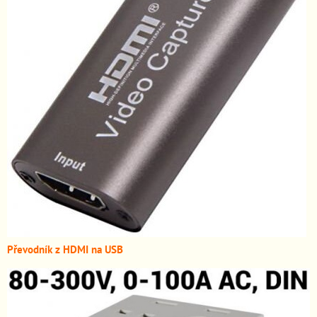
Převodník z HDMI n
a USB