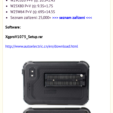
W29C020 P+V (s): 10.S+2.4S
W25X80 P+V (s): 9.3S+1.7S
W25W64 P+V (s): 69S+14.5S
Seznam zařízení: 25,000+
>>> seznam zařízení <<<
Software:
XgproV1075_Setup.rar
http://www.autoelectric.cn/en/download.html