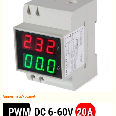
A
mpérmetr/voltmetr