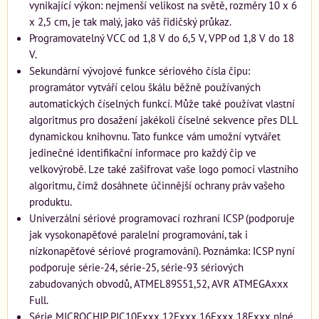
vynikající výkon: nejmenší velikost na světě, rozměry 10 x 6
x 2,5 cm, je tak malý, jako váš řidičský průkaz.
Programovatelný VCC od 1,8 V do 6,5 V, VPP od 1,8 V do 18
V.
Sekundární vývojové funkce sériového čísla čipu:
programátor vytváří celou škálu běžně používaných
automatických číselných funkcí. Může také používat vlastní
algoritmus pro dosažení jakékoli číselné sekvence přes DLL
dynamickou knihovnu. Tato funkce vám umožní vytvářet
jedinečné identifikační informace pro každý čip ve
velkovýrobě. Lze také zašifrovat vaše logo pomocí vlastního
algoritmu, čímž dosáhnete účinnější ochrany práv vašeho
produktu.
Univerzální sériové programovací rozhraní ICSP (podporuje
jak vysokonapěťové paralelní programování, tak i
nízkonapěťové sériové programování). Poznámka: ICSP nyní
podporuje série-24, série-25, série-93 sériových
zabudovaných obvodů, ATMEL89S51,52, AVR ATMEGAxxx
Full.
Série MICROCHIP PIC10Fxxx 12Fxxx 16Fxxx 18Fxxx plné