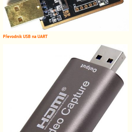
Převodník USB na UART