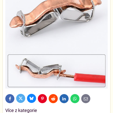
Bluesky
Twitter
Facebook
Pinterest
Reddit
LinkedIn
WhatsApp
E-
mail
Více z kategorie