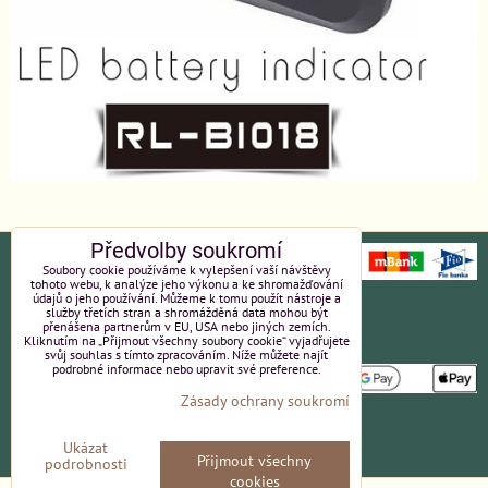
Předvolby soukromí
Soubory cookie používáme k vylepšení vaší návštěvy
tohoto webu, k analýze jeho výkonu a ke shromažďování
údajů o jeho používání. Můžeme k tomu použít nástroje a
Ochrana osobních údajů
Platební údaje
služby třetích stran a shromážděná data mohou být
přenášena partnerům v EU, USA nebo jiných zemích.
Kliknutím na „Přijmout všechny soubory cookie“ vyjadřujete
Obchodní podmínky
Reklamace
svůj souhlas s tímto zpracováním. Níže můžete najít
podrobné informace nebo upravit své preference.
Zásady ochrany soukromí
Partneři
Kvalita a ceny
Ukázat
Přijmout všechny
podrobnosti
Kontakt
cookies