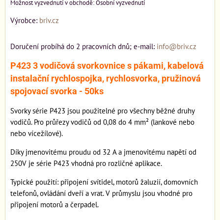
Osobní vyzvednutí
Výrobce:
briv.cz
Doručení probíhá do 2 pracovních dnů; e-mail:
info@briv.cz
P423 3 vodičová svorkovnice s pákami, kabelová
instalační rychlospojka, rychlosvorka, pružinová
spojovací svorka - 50ks
Svorky série P423 jsou použitelné pro všechny běžné druhy
vodičů. Pro průřezy vodičů od 0,08 do 4 mm² (lankové nebo
nebo vícežílové).
Díky jmenovitému proudu od 32 A a jmenovitému napětí od
250V je série P423 vhodná pro rozličné aplikace.
Typické použití: připojení svítidel, motorů žaluzií, domovních
telefonů, ovládání dveří a vrat. V průmyslu jsou vhodné pro
připojení motorů a čerpadel.