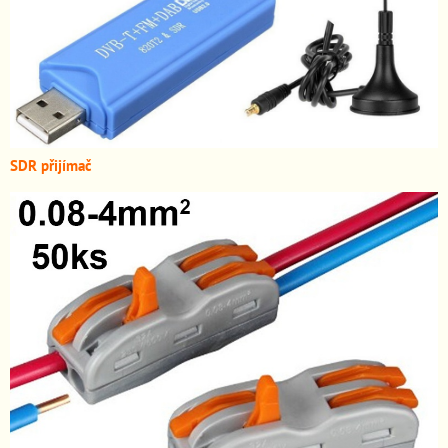
SDR přijímač