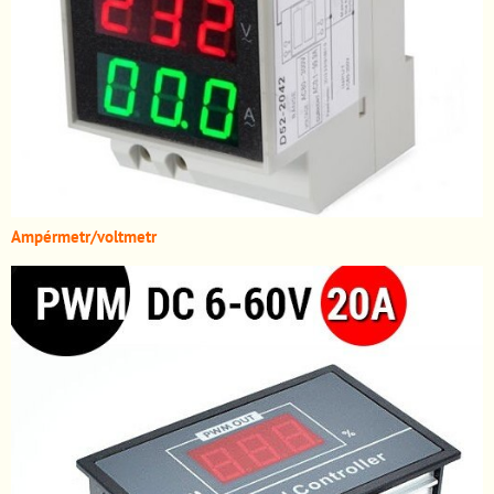
A
mpérmetr/voltmetr