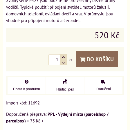
Svorky série P423 jsou použitelné pro všechny běžné druhy
vodičů. Typické použití: připojení svítidel, motorů žaluzií,
domovních telefonů, ovládání dveří a vrat. V průmyslu jsou
vhodné pro připojení motorů a čerpadel.
520 Kč
DO KOŠÍKU
ks
Dotaz k produktu
Doručení
Hlídací pes
Import kód: 11692
PPL - Výdejní místa (parcelshop /
parcelbox)
•
75 Kč
•