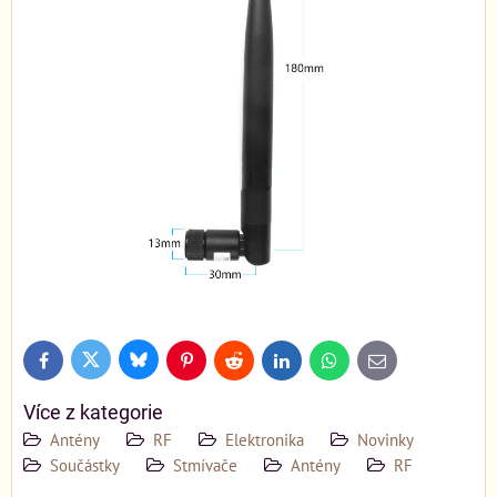
Bluesky
Twitter
Facebook
Pinterest
Reddit
LinkedIn
WhatsApp
E-
mail
Více z kategorie
Antény
RF
Elektronika
Novinky
Součástky
Stmívače
Antény
RF