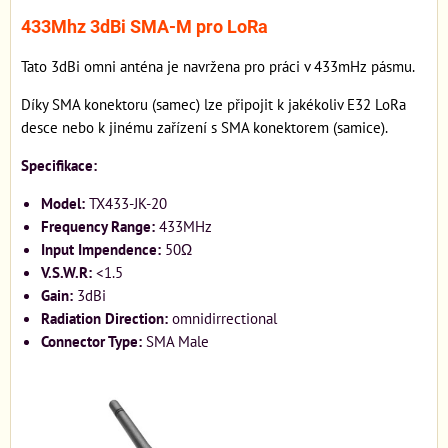
433Mhz 3dBi SMA-M pro LoRa
Tato 3dBi omni anténa je navržena pro práci v 433mHz pásmu.
Díky SMA konektoru (samec) lze připojit k jakékoliv E32 LoRa
desce nebo k jinému zařízení s SMA konektorem (samice).
Specifikace:
Model:
TX433-JK-20
Frequency Range:
433MHz
Input Impendence:
50Ω
V.S.W.R:
<1.5
Gain:
3dBi
Radiation Direction:
omnidirrectional
Connector Type:
SMA Male