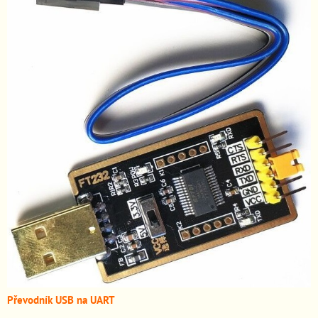
Převodník USB na UART