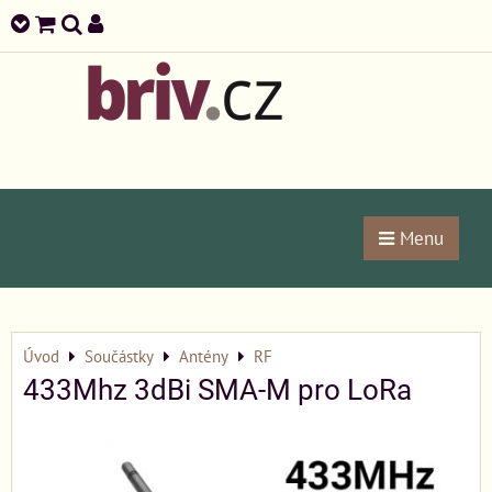
Menu
Úvod
Součástky
Antény
RF
433Mhz 3dBi SMA-M pro LoRa