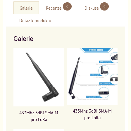
0
0
Galerie
Recenze
Diskuse
Dotaz k produktu
Galerie
433Mhz 3dBi SMA-M
433Mhz 3dBi SMA-M
pro LoRa
pro LoRa