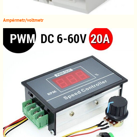
A
mpérmetr/voltmetr