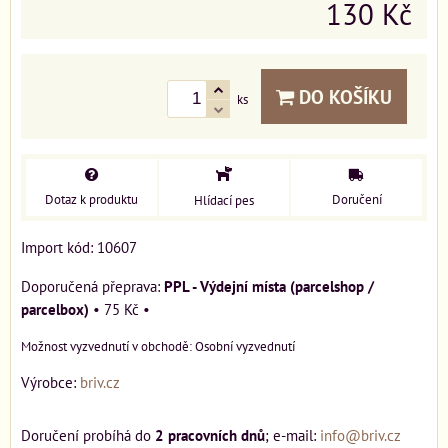
130 Kč
DO KOŠÍKU
ks
Dotaz k produktu
Doručení
Hlídací pes
Import kód: 10607
PPL - Výdejní místa (parcelshop /
parcelbox)
•
75 Kč
•
Osobní vyzvednutí
Výrobce:
briv.cz
Doručení probíhá do
2 pracovních dnů
; e-mail:
info@briv.cz