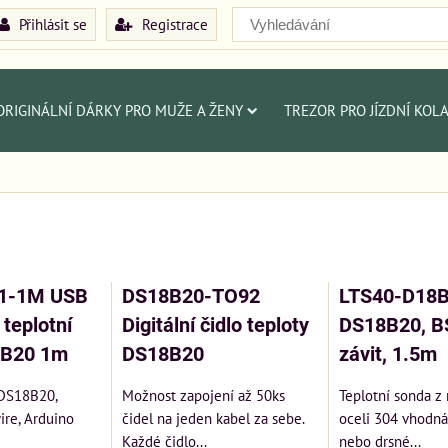
Přihlásit se
Registrace
ORIGINÁLNÍ DÁRKY PRO MUŽE A ŽENY
TREZOR PRO JÍZDNÍ KOL
1-1M USB
DS18B20-TO92
LTS40-D18
teplotní
Digitální čidlo teploty
DS18B20, B
8B20 1m
DS18B20
závit, 1.5m
 DS18B20,
Možnost zapojení až 50ks
Teplotní sonda z
ire, Arduino
čidel na jeden kabel za sebe.
oceli 304 vhodn
Každé čidlo...
nebo drsné...