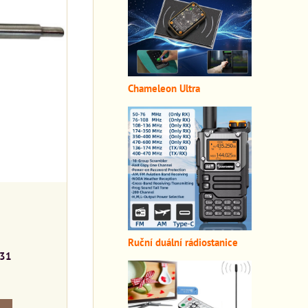
Chameleon Ultra
Ruční duální rádiostanice
31