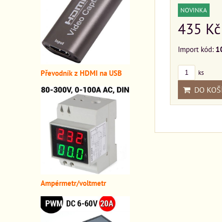
NOVINKA
435 Kč
Import kód:
1
Převodník z HDMI n
a USB
ks
DO KOŠ
A
mpérmetr/voltmetr