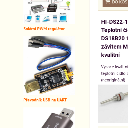
DO KOŠ
HI-DS22-
Solární PWM regulátor
Teplotní či
DS18B20 
závitem M
kvalitní
Vysoce kvalitní
teplotní čidl
(neoriginální)
Převodník USB na UART