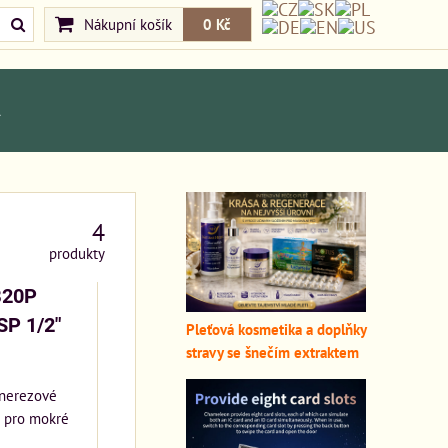
Nákupní košík
0 Kč
A
4
produkty
B20P
SP 1/2"
Pleťová kosmetika a doplňky
stravy se šnečím extraktem
 nerezové
á pro mokré