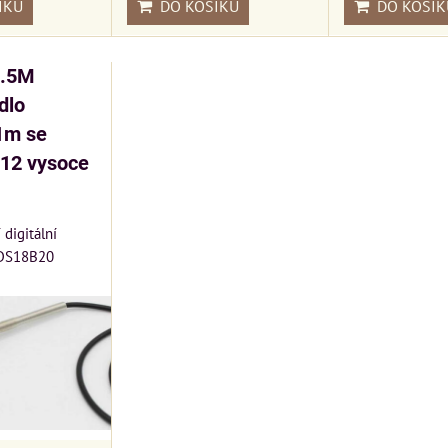
ÍKU
DO KOŠÍK
DO KOŠÍKU
1.5M
dlo
1m se
12 vysoce
 digitální
o DS18B20