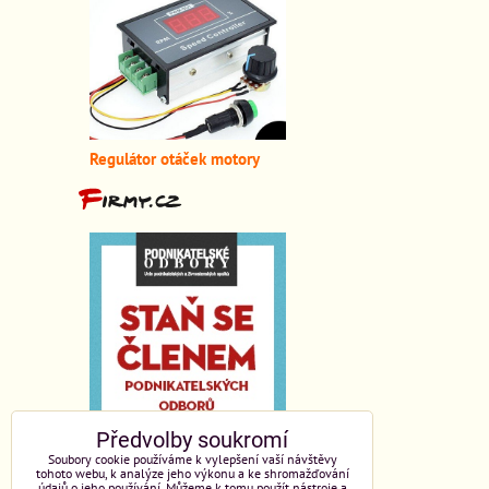
Regulátor otáček motory
Předvolby soukromí
Soubory cookie používáme k vylepšení vaší návštěvy
tohoto webu, k analýze jeho výkonu a ke shromažďování
údajů o jeho používání. Můžeme k tomu použít nástroje a