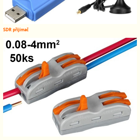
SDR přijímač