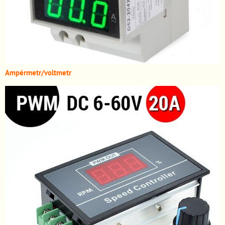
A
mpérmetr/voltmetr