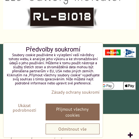
Předvolby soukromí
Soubory cookie používáme k vylepšení vaší návštěvy
tohoto webu, k analýze jeho výkonu a ke shromažďování
údajů o jeho používání. Můžeme k tomu použít nástroje a
Ochrana osobních údajů
Platební údaje
služby třetích stran a shromážděná data mohou být
přenášena partnerům v EU, USA nebo jiných zemích.
Kliknutím na „Přijmout všechny soubory cookie“ vyjadřujete
Obchodní podmínky
Reklamace
svůj souhlas s tímto zpracováním. Níže můžete najít
podrobné informace nebo upravit své preference.
Zásady ochrany soukromí
Partneři
Kvalita a ceny
Ukázat
Přijmout všechny
podrobnosti
Kontakt
cookies
Předvolby soukromí
Zásady ochrany soukromí
Odmítnout vše
Vytvořeno systémem:
ByznysWeb.cz