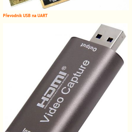
Převodník USB na UART