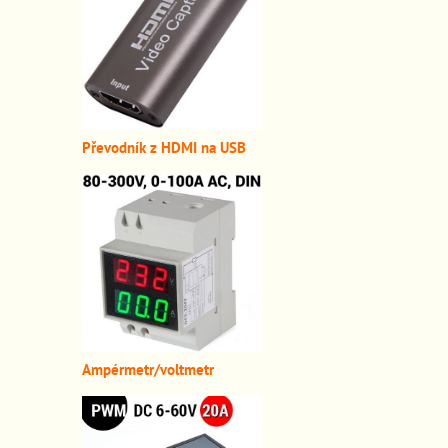
Převodník z HDMI n
a USB
A
mpérmetr/voltmetr