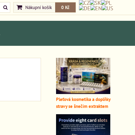
Nákupní košík
0 Kč
A
Pleťová kosmetika a doplňky
stravy se šnečím extraktem