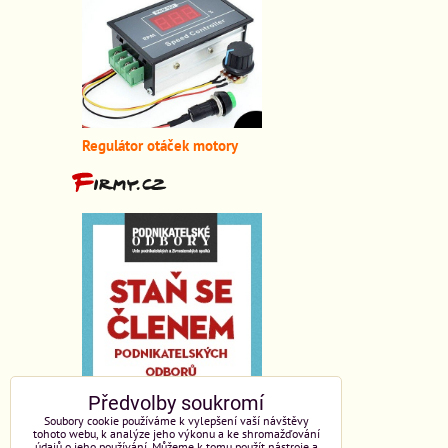
Regulátor otáček motory
Předvolby soukromí
Soubory cookie používáme k vylepšení vaší návštěvy
tohoto webu, k analýze jeho výkonu a ke shromažďování
údajů o jeho používání. Můžeme k tomu použít nástroje a