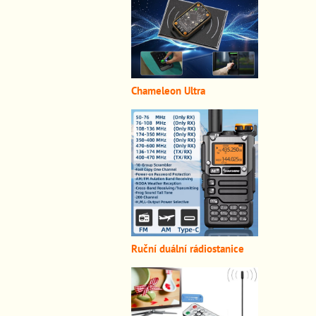
Chameleon Ultra
Ruční duální rádiostanice